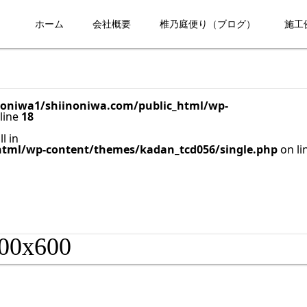
ホーム
会社概要
椎乃庭便り（ブログ）
施工
oniwa1/shiinoniwa.com/public_html/wp-
line
18
l in
html/wp-content/themes/kadan_tcd056/single.php
on li
00x600