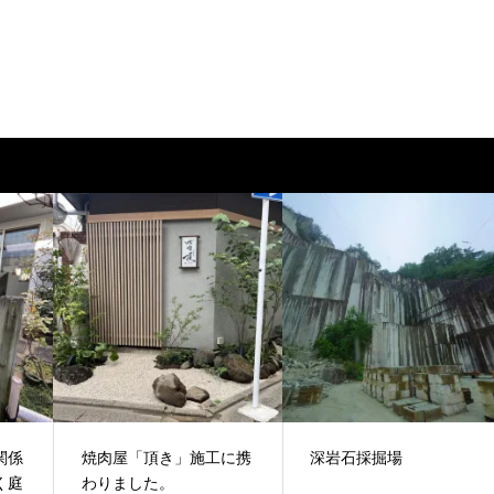
関係
焼肉屋「頂き」施工に携
深岩石採掘場
く庭
わりました。