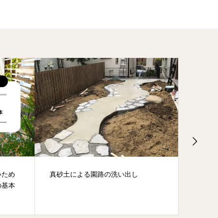
いため
真砂土による園路の洗い出し
植栽の
の基本