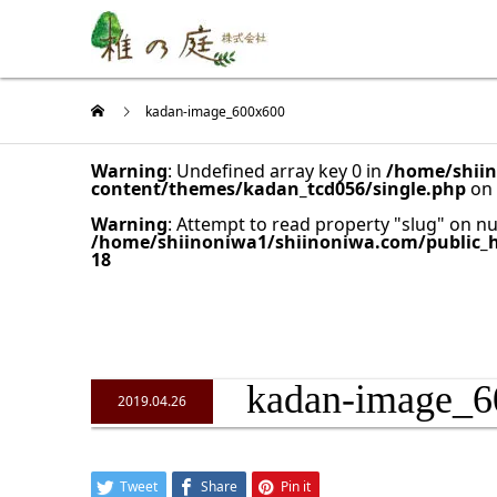
kadan-image_600x600
Warning
: Undefined array key 0 in
/home/shiin
content/themes/kadan_tcd056/single.php
on 
Warning
: Attempt to read property "slug" on nul
/home/shiinoniwa1/shiinoniwa.com/public_
18
kadan-image_6
2019.04.26
Tweet
Share
Pin it