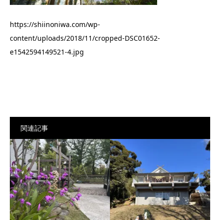
https://shiinoniwa.com/wp-
content/uploads/2018/11/cropped-DSC01652-
e1542594149521-4.jpg
関連記事