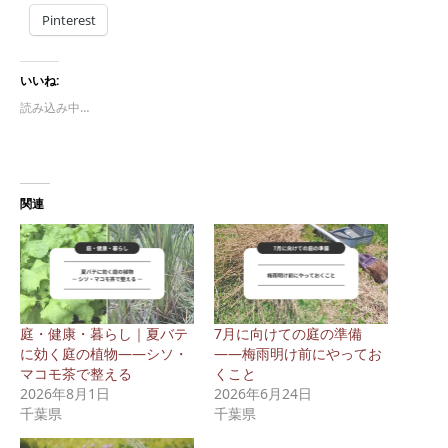
Pinterest
いいね:
読み込み中…
関連
庭・健康・暮らし｜夏バテ
7月に向けての庭の準備
に効く庭の植物——シソ・
——梅雨明け前にやってお
マコモ茶で整える
くこと
2026年8月1日
2026年6月24日
千葉県
千葉県