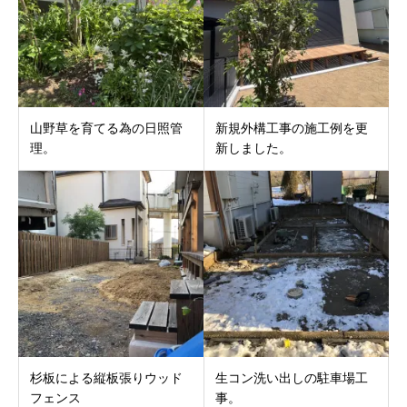
山野草を育てる為の日照管
新規外構工事の施工例を更
理。
新しました。
杉板による縦板張りウッド
生コン洗い出しの駐車場工
フェンス
事。