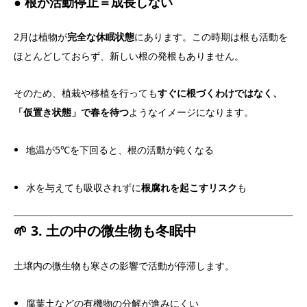
● 根が活動停止＝成長しない
2月は植物が
完全な休眠状態
にあります。この時期は根も活動を
ほとんどしておらず、新しい根の発根もありません。
そのため、植栽や移植を行っても
すぐに根づくわけではなく、
「仮置き状態」で春を待つ
ようなイメージになります。
地温が5℃を下回ると、根の活動が鈍くなる
水を与えても吸収されずに
根腐れを起こすリスク
も
🌱 3. 土の中の微生物も冬眠中
土壌内の微生物も寒さの影響で活動が停滞します。
腐葉土などの有機物の分解が進みにくい