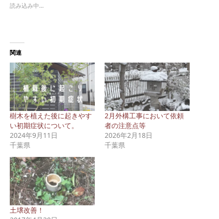
読み込み中…
関連
樹木を植えた後に起きやす
2月外構工事において依頼
い初期症状について。
者の注意点等
2024年9月11日
2026年2月18日
千葉県
千葉県
土壌改善！