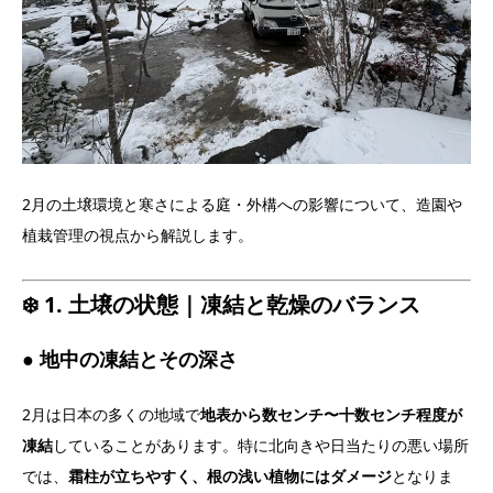
2月の土壌環境と寒さによる庭・外構への影響について、造園や
植栽管理の視点から解説します。
❄️ 1. 土壌の状態｜凍結と乾燥のバランス
● 地中の凍結とその深さ
2月は日本の多くの地域で
地表から数センチ〜十数センチ程度が
凍結
していることがあります。特に北向きや日当たりの悪い場所
では、
霜柱が立ちやすく、根の浅い植物にはダメージ
となりま