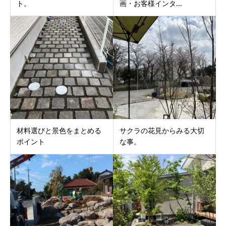
ト。
画・お客様インタ...
材料選びと景色をまとめる
サクラの花見からみる大切
ポイント
な事。