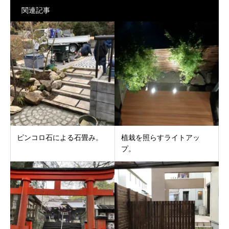
関連記事
ピンコロ石による石畳み。
植栽を照らすライトアッ
プ。