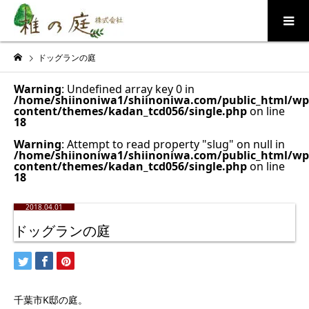
ドッグランの庭
Warning
: Undefined array key 0 in
/home/shiinoniwa1/shiinoniwa.com/public_html/wp
content/themes/kadan_tcd056/single.php
on line
18
Warning
: Attempt to read property "slug" on null in
/home/shiinoniwa1/shiinoniwa.com/public_html/wp
content/themes/kadan_tcd056/single.php
on line
18
2018.04.01
ドッグランの庭
千葉市K邸の庭。