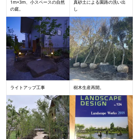
1m×3m、小スペースの自然
真砂土による園路の洗い出
の庭。
し
ライトアップ工事
樹木生産再開。