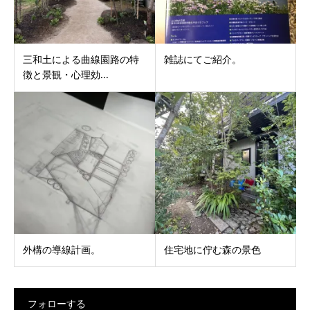
三和土による曲線園路の特
雑誌にてご紹介。
徴と景観・心理効...
外構の導線計画。
住宅地に佇む森の景色
フォローする