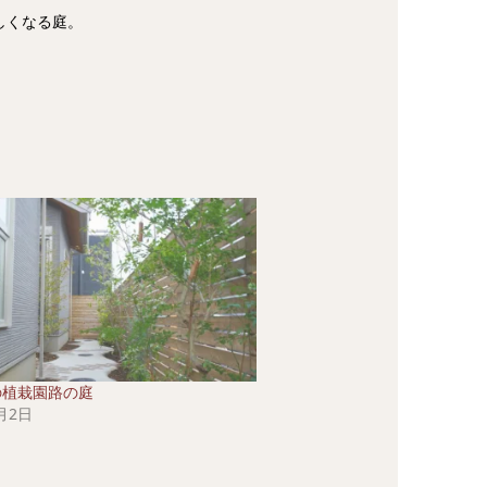
しくなる庭。
ｍの植栽園路の庭
月2日