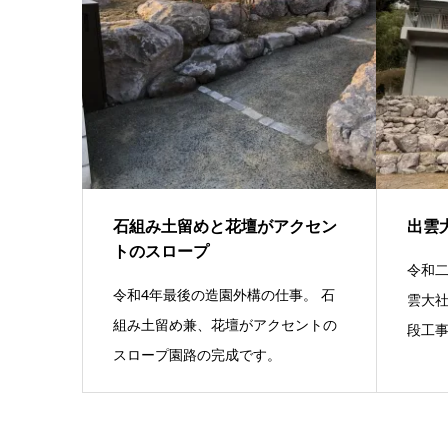
石組み土留めと花壇がアクセン
出雲
トのスロープ
令和二
令和4年最後の造園外構の仕事。 石
雲大
組み土留め兼、花壇がアクセントの
段工事
スロープ園路の完成です。