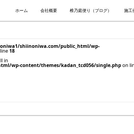
ホーム
会社概要
椎乃庭便り（ブログ）
施工
oniwa1/shiinoniwa.com/public_html/wp-
line
18
l in
html/wp-content/themes/kadan_tcd056/single.php
on li