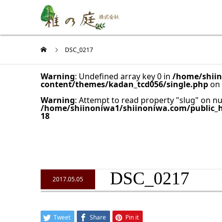
DSC_0217
Warning
: Undefined array key 0 in
/home/shiin
content/themes/kadan_tcd056/single.php
on 
Warning
: Attempt to read property "slug" on nul
/home/shiinoniwa1/shiinoniwa.com/public_
18
DSC_0217
2017.05.05
Tweet
Share
Pin it