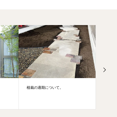
植栽の適期について。
下草を